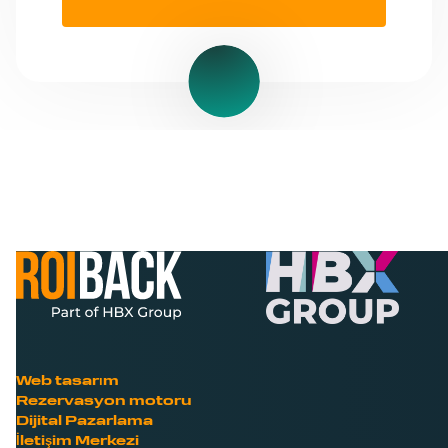
Web tasarım
Rezervasyon motoru
Dijital Pazarlama
İletişim Merkezi