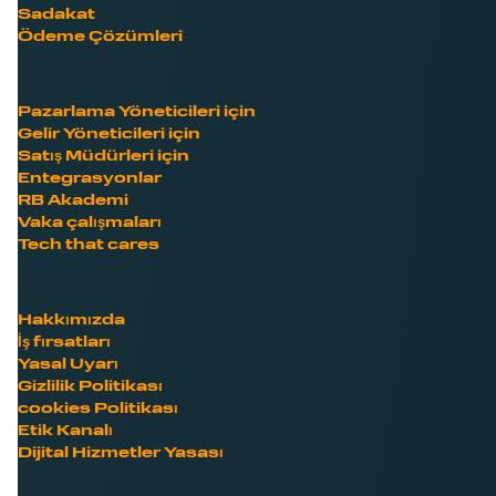
Sadakat
Ödeme Çözümleri
Pazarlama Yöneticileri için
Gelir Yöneticileri için
Satış Müdürleri için
Entegrasyonlar
RB Akademi
Vaka çalışmaları
Tech that cares
Hakkımızda
İş fırsatları
Yasal Uyarı
Gizlilik Politikası
cookies Politikası
Etik Kanalı
Dijital Hizmetler Yasası