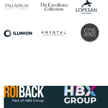
her rezervasyondan elde edilen komisyona göre bir
rapor gönderilecektir.