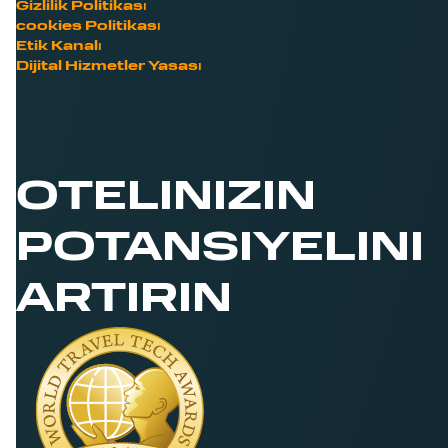
Gizlilik Politikası
cookies Politikası
Etik Kanalı
Dijital Hizmetler Yasası
OTELINIZIN
POTANSIYELINI
ARTIRIN