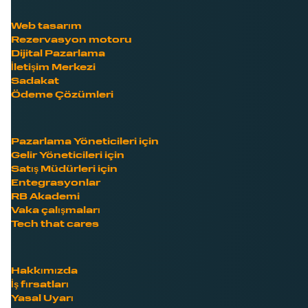
Web tasarım
Rezervasyon motoru
Dijital Pazarlama
İletişim Merkezi
Sadakat
Ödeme Çözümleri
Pazarlama Yöneticileri için
Gelir Yöneticileri için
Satış Müdürleri için
Entegrasyonlar
RB Akademi
Vaka çalışmaları
Tech that cares
Hakkımızda
İş fırsatları
Yasal Uyarı