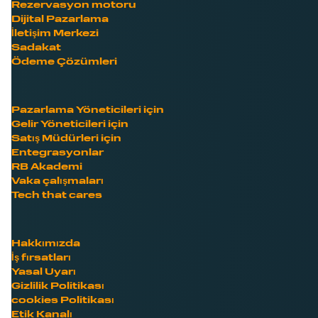
Rezervasyon motoru
Dijital Pazarlama
İletişim Merkezi
Sadakat
Ödeme Çözümleri
Pazarlama Yöneticileri için
Gelir Yöneticileri için
Satış Müdürleri için
Entegrasyonlar
RB Akademi
Vaka çalışmaları
Tech that cares
Hakkımızda
İş fırsatları
Yasal Uyarı
Gizlilik Politikası
cookies Politikası
Etik Kanalı