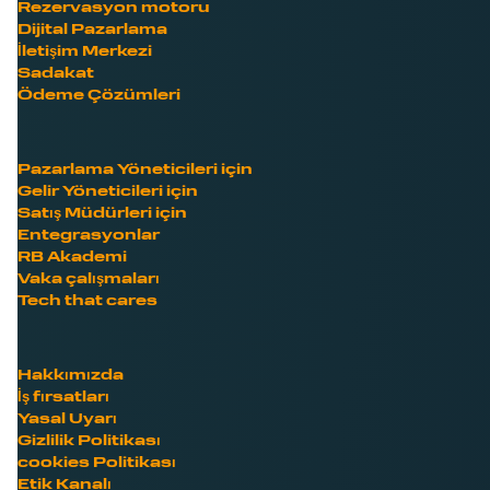
Rezervasyon motoru
Dijital Pazarlama
İletişim Merkezi
Sadakat
Ödeme Çözümleri
Pazarlama Yöneticileri için
Gelir Yöneticileri için
Satış Müdürleri için
Entegrasyonlar
RB Akademi
Vaka çalışmaları
Tech that cares
Hakkımızda
İş fırsatları
Yasal Uyarı
Gizlilik Politikası
cookies Politikası
Etik Kanalı