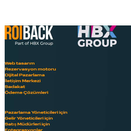
Web tasarım
Rezervasyon motoru
Dijital Pazarlama
İletişim Merkezi
Sadakat
Ödeme Çözümleri
Pazarlama Yöneticileri için
Gelir Yöneticileri için
Satış Müdürleri için
Entegrasyonlar