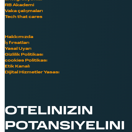
RB Akademi
Vaka çalışmaları
Tech that cares
Hakkımızda
İş fırsatları
Yasal Uyarı
Gizlilik Politikası
cookies Politikası
Etik Kanalı
Dijital Hizmetler Yasası
OTELINIZIN
POTANSIYELINI