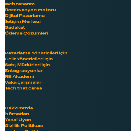
Web tasarım
Rezervasyon motoru
Dijital Pazarlama
İletişim Merkezi
Sadakat
Ödeme Çözümleri
Pazarlama Yöneticileri için
Gelir Yöneticileri için
Satış Müdürleri için
Entegrasyonlar
RB Akademi
Vaka çalışmaları
Tech that cares
Hakkımızda
İş fırsatları
Yasal Uyarı
Gizlilik Politikası