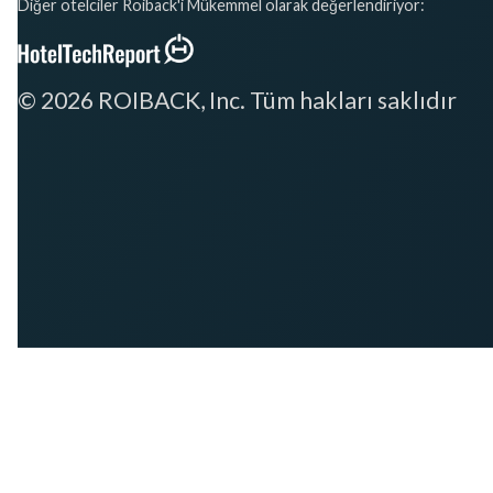
Diğer otelciler Roiback'i Mükemmel olarak değerlendiriyor:
© 2026 ROIBACK, Inc. Tüm hakları saklıdır