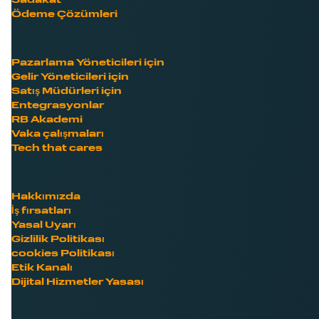
Sadakat
Ödeme Çözümleri
Pazarlama Yöneticileri için
Gelir Yöneticileri için
Satış Müdürleri için
Entegrasyonlar
RB Akademi
Vaka çalışmaları
Tech that cares
Hakkımızda
İş fırsatları
Yasal Uyarı
Gizlilik Politikası
cookies Politikası
Etik Kanalı
Dijital Hizmetler Yasası