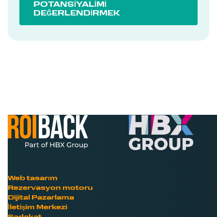
POTANSİYALİMİ
DEĞERLENDİRMEK
Web tasarım
Rezervasyon motoru
Dijital Pazarlama
İletişim Merkezi