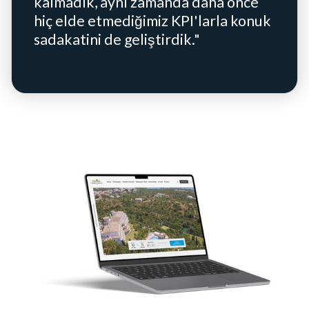
kalmadık, aynı zamanda daha önce
hiç elde etmediğimiz KPI'larla konuk
sadakatini de geliştirdik."