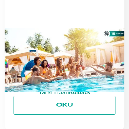
HABERLER
SEZON ILERLEDIKÇE: ESG
HEDEFLERINE
ODAKLANMAYA DEVAM
ETMEK
Tarafından
Roiback
OKU