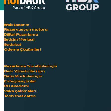
Web tasarım
Rezervasyon motoru
Dijital Pazarlama
İletişim Merkezi
Sadakat
Ödeme Çözümleri
Pazarlama Yöneticileri için
Gelir Yöneticileri için
Satış Müdürleri için
Entegrasyonlar
RB Akademi
Vaka çalışmaları
Tech that cares