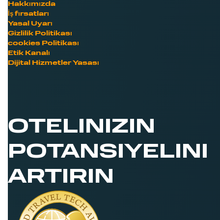
Hakkımızda
İş fırsatları
Yasal Uyarı
Gizlilik Politikası
cookies Politikası
Etik Kanalı
Dijital Hizmetler Yasası
OTELINIZIN
POTANSIYELINI
ARTIRIN