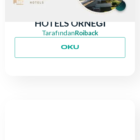
%30 ARTIŞA: ABAMA
HOTELS ÖRNEĞI
Tarafından
Roiback
OKU