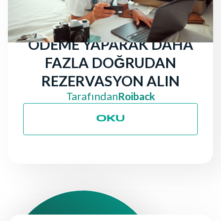
YALNIZCA GERÇEKLEŞEN
KONAKLAMALAR IÇIN
ÖDEME YAPARAK DAHA
FAZLA DOĞRUDAN
REZERVASYON ALIN
Tarafından
Roiback
OKU